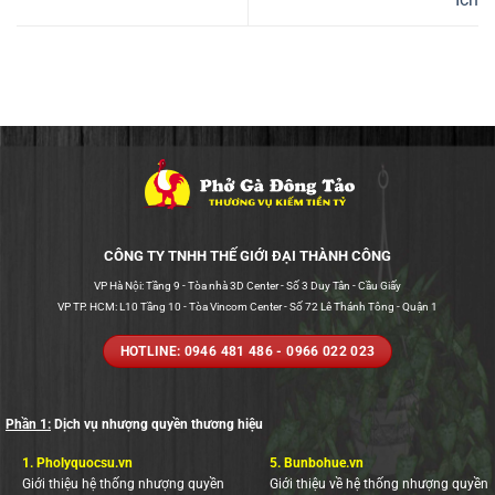
CÔNG TY TNHH THẾ GIỚI ĐẠI THÀNH CÔNG
VP Hà Nội: Tầng 9 - Tòa nhà 3D Center - Số 3 Duy Tân - Cầu Giấy
VP TP. HCM: L10 Tầng 10 - Tòa Vincom Center - Số 72 Lê Thánh Tông - Quận 1
HOTLINE: 0946 481 486 - 0966 022 023
Phần 1:
Dịch vụ nhượng quyền thương hiệu
1.
Pholyquocsu.vn
5.
Bunbohue.vn
Giới thiệu hệ thống nhượng quyền
Giới thiệu về hệ thống nhượng quyền